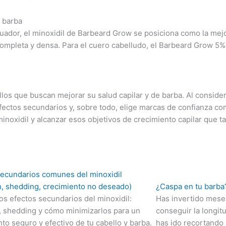
e barba
ador, el minoxidil de Barbeard Grow se posiciona como la mej
completa y densa. Para el cuero cabelludo, el Barbeard Grow 5% 
llos que buscan mejorar su salud capilar y de barba. Al conside
efectos secundarios y, sobre todo, elige marcas de confianza 
minoxidil y alcanzar esos objetivos de crecimiento capilar que t
secundarios comunes del minoxidil
ón, shedding, crecimiento no deseado)
¿Caspa en tu barba
os efectos secundarios del minoxidil:
Has invertido meses
n, shedding y cómo minimizarlos para un
conseguir la longit
to seguro y efectivo de tu cabello y barba.
has ido recortando