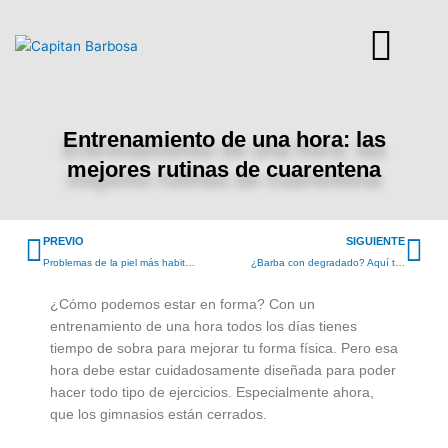
Ir
al
contenido
Entrenamiento de una hora: las
mejores rutinas de cuarentena
Prev
Ne
PREVIO
SIGUIENTE
Problemas de la piel más habituales en el hombre, cómo saber si los tienes y el modo de tratarlos
¿Barba con degradado? Aquí te enseñamos a hacérla
¿Cómo podemos estar en forma? Con un
entrenamiento de una hora todos los días tienes
tiempo de sobra para mejorar tu forma física. Pero esa
hora debe estar cuidadosamente diseñada para poder
hacer todo tipo de ejercicios. Especialmente ahora,
que los gimnasios están cerrados.