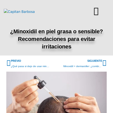
Ir
al
contenido
¿Minoxidil en piel grasa o sensible?
Recomendaciones para evitar
irritaciones
Prev
Ne
PREVIO
SIGUIENTE
¿Qué pasa si dejo de usar minoxidil? Mitos y realidades
Minoxidil + dermaroller: ¿combinación perfecta para estimular el crecimiento?