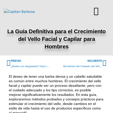
Ir
al
contenido
La Guía Definitiva para el Crecimiento
del Vello Facial y Capilar para
Hombres
Prev
Ne
PREVIO
SIGUIENTE
¿Barba con degradado? Aquí te enseñamos a hacérla
Beneficios del Cuidado del Vello Facial
El deseo de tener una barba densa y un cabello saludable
es común entre muchos hombres. El crecimiento del vello
facial y capilar puede ser un proceso desafiante, pero con
el cuidado adecuado y los tips correctos, es posible
mejorar significativamente los resultados. En esta guía,
exploraremos métodos probados y consejos prácticos para
estimular el crecimiento del vello, desde cambios en el
estilo de vida hasta el uso de productos específicos como
el minoxidil.